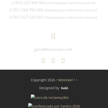
(+351) 232 944 964
(Chamada para rede fixa nacional)
(+351) 964 704 568
(Chamada para rede móvel nacional)
(+351) 927 532 003
(Chamada para rede móvel nacional)
geral@movsteel.com
Copyright
2026 •
Movsteel
•
•
.
Designed by
bold