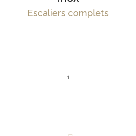
Escaliers complets
Garde-corps en acier inoxydable
INOX
/
ESCALIERS COMPLETS
1
Informations de contact